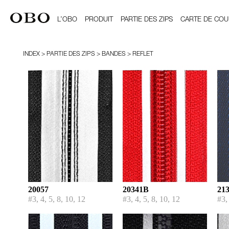
L’OBO
PRODUIT
PARTIE DES ZIPS
CARTE DE COU
INDEX
> PARTIE DES ZIPS > BANDES > REFLET
20057
20341B
21
#3, 4, 5, 8, 10, 12
#3, 4, 5, 8, 10, 12
#3,